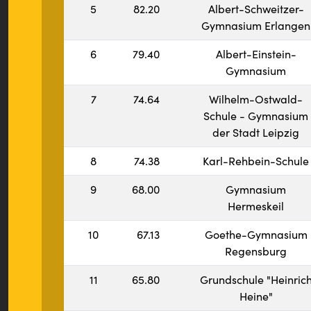
5
82.20
Albert-Schweitzer-
Gymnasium Erlangen
6
79.40
Albert-Einstein-
Gymnasium
7
74.64
Wilhelm-Ostwald-
Schule - Gymnasium
der Stadt Leipzig
8
74.38
Karl-Rehbein-Schule
9
68.00
Gymnasium
Hermeskeil
10
67.13
Goethe-Gymnasium
Regensburg
11
65.80
Grundschule "Heinric
Heine"