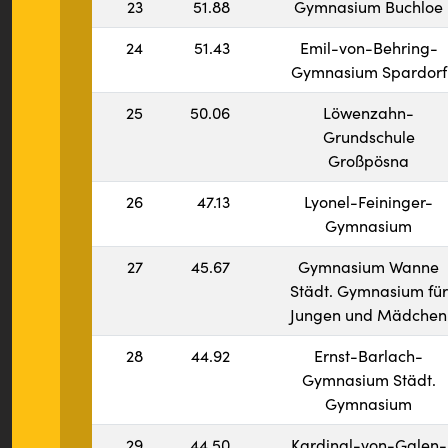
23
51.88
Gymnasium Buchloe
24
51.43
Emil-von-Behring-
Gymnasium Spardorf
25
50.06
Löwenzahn-
Grundschule
Großpösna
26
47.13
Lyonel-Feininger-
Gymnasium
27
45.67
Gymnasium Wanne
Städt. Gymnasium für
Jungen und Mädchen
28
44.92
Ernst-Barlach-
Gymnasium Städt.
Gymnasium
29
44.50
Kardinal-von-Galen-