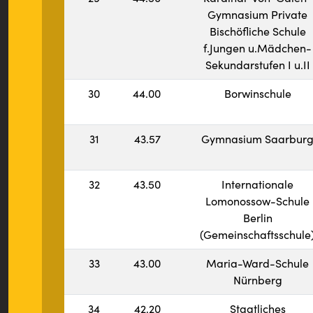
Gymnasium Private
Bischöfliche Schule
f.Jungen u.Mädchen-
Sekundarstufen I u.II
30
44.00
Borwinschule
31
43.57
Gymnasium Saarbur
32
43.50
Internationale
Lomonossow-Schule
Berlin
(Gemeinschaftsschule
33
43.00
Maria-Ward-Schule
Nürnberg
34
42.20
Staatliches