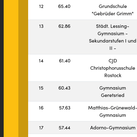
12
65.40
Grundschule
"Gebrüder Grimm"
13
62.86
Städt. Lessing-
Gymnasium -
Sekundarstufen I und
II -
14
61.40
CJD
Christophorusschule
Rostock
15
60.43
Gymnasium
Geretsried
16
57.63
Matthias-Grünewald
Gymnasium
17
57.44
Adorno-Gymnasium